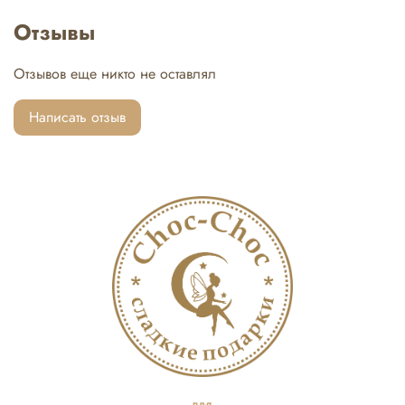
Используем яркую упаковку, которая станет настоящим
украшением праздника.
Отзывы
Отзывов еще никто не оставлял
Написать отзыв