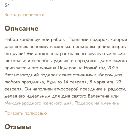
54
Все характеристики
Описание
Набор конфет ручной работы. Приятный подарок, который
даст понять человеку насколько сильно вы цените широту
его души! Эти арт-конфеты раскрашены вручную умелыми
шоколатье и способны удивить и порадовать даже самого
притязательного гурмана!Подарок на Новый год 2026.
Этот новогодний подарок станет отличным выбором для
любого праздника, будь то 14 февраля, 8 марта или 23
февраля. Он наполнен атмосферой праздника и радости,
делая его идеальным для Дня святого Валентина или
Международного женского дня. Подарок на именины
или просто так. Мы изготавливаем конфеты из лучших
Показать полностью
сортов белого, молочного и темного шоколада.
Используем яркую упаковку, которая станет настоящим
Отзывы
украшением праздника. Для учителя, сладости в подарок