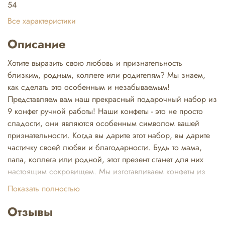
54
Все характеристики
Описание
Хотите выразить свою любовь и признательность
близким, родным, коллеге или родителям? Мы знаем,
как сделать это особенным и незабываемым!
Представляем вам наш прекрасный подарочный набор из
9 конфет ручной работы! Наши конфеты - это не просто
сладости, они являются особенным символом вашей
признательности. Когда вы дарите этот набор, вы дарите
частичку своей любви и благодарности. Будь то мама,
папа, коллега или родной, этот презент станет для них
настоящим сокровищем. Мы изготавливаем конфеты из
лучших сортов белого, молочного и темного шоколада.
Показать полностью
Используем яркую упаковку, которая станет настоящим
украшением праздника. Для учителя, сладости в подарок
Отзывы
мальчику, милой девочке. Маме на 8 марта, на