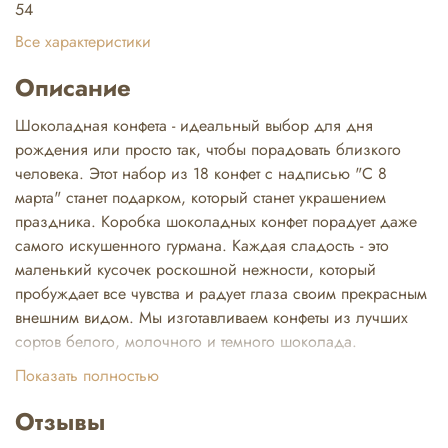
54
Все характеристики
Описание
Шоколадная конфета - идеальный выбор для дня
рождения или просто так, чтобы порадовать близкого
человека. Этот набор из 18 конфет с надписью "С 8
марта" станет подарком, который станет украшением
праздника. Коробка шоколадных конфет порадует даже
самого искушенного гурмана. Каждая сладость - это
маленький кусочек роскошной нежности, который
пробуждает все чувства и радует глаза своим прекрасным
внешним видом. Мы изготавливаем конфеты из лучших
сортов белого, молочного и темного шоколада.
Используем яркую упаковку, которая станет настоящим
Показать полностью
украшением праздника. Для учителя, сладости в подарок
мальчику, милой девочке. Маме на 8 марта, на
Отзывы
годовщину свадьбы– каждый найдет подходящий