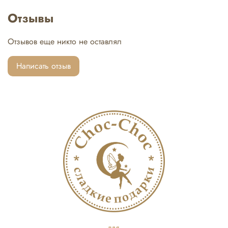
упаковку, которая станет настоящим украшением
праздника.
Отзывы
Отзывов еще никто не оставлял
Написать отзыв