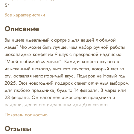
54
Все характеристики
Описание
Вы ищете идеальный сюрприз для вашей любимой
мамы? Что может быть лучше, чем набор ручной работы
шоколадных конфет из 9 штук с прекрасной надписью
"Моей любимой мамочке"! Каждая конфета окутана в
изысканный шоколад высшего качества, который тает во
рту, оставляя неповторимый вкус. Подарок на Новый год
2025. Этот новогодний подарок станет отличным выбором
для любого праздника, будь то 14 февраля, 8 марта или
23 февраля. Он наполнен атмосферой праздника и
радости, делая его идеальным для Дня святого
Валентина или Международного женского дня. Подарок
Показать полностью
на именины или просто так. Мы изготавливаем конфеты из
лучших сортов белого, молочного и темного шоколада.
Отзывы
Используем яркую упаковку, которая станет настоящим