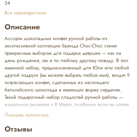
54
Все характеристики
Описание
Ассорти шоколадных конфет ручной работы из
эксклюзивной коллекции бренда Choc-Choc станет
прекрасным выбором для подарка девушке — как на
день рождения, так и по любому другому поводу. В этот
именной набор, предназначенный для Юли или любой
другой подруги (вы можете выбрать любое имя), входят 9
потрясающих конфет, сделанных из настоящего
бельгийского шоколада и имеющих форму сердечек.
Такой подарочный набор сладостей ручной работы —
идеальное решение к 8 Марта, особенно если вы хотите
порадовать любимую Юлечку, удивить коллегу или
Показать полностью
просто доставить радость близкому человеку. Каждая
конфета в этом наборе — это гармония натуральных
Отзывы
ингредиентов и уникального вкуса, ведь наш и именные