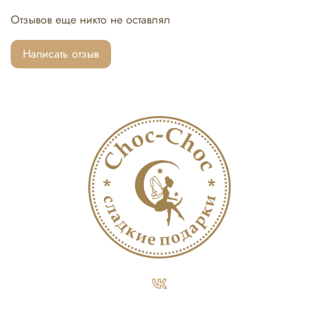
и именные лакомства создаются с теплом, вниманием к
Отзывов еще никто не оставлял
деталям и большой любовью.
Написать отзыв