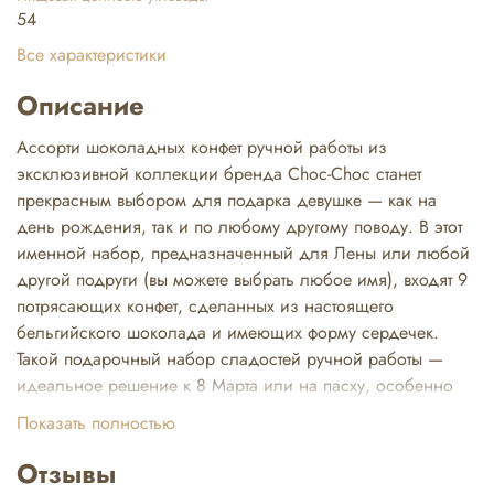
54
Все характеристики
Описание
Ассорти шоколадных конфет ручной работы из
эксклюзивной коллекции бренда Choc-Choc станет
прекрасным выбором для подарка девушке — как на
день рождения, так и по любому другому поводу. В этот
именной набор, предназначенный для Лены или любой
другой подруги (вы можете выбрать любое имя), входят 9
потрясающих конфет, сделанных из настоящего
бельгийского шоколада и имеющих форму сердечек.
Такой подарочный набор сладостей ручной работы —
идеальное решение к 8 Марта или на пасху, особенно
если вы хотите порадовать любимую Леночку, удивить
Показать полностью
коллегу или просто доставить радость близкому человеку.
Каждая конфета в этом наборе — это гармония
Отзывы
натуральных ингредиентов и уникального вкуса, ведь наш