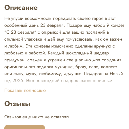
Описание
Не упусти возможность порадовать своего героя в этот
особенный день 23 февраля. Подари ему набор 9 конфет
"С 23 февраля" с открыткой для ваших посланий в
стильной упаковке и дай ему почувствовать, как он важен
и любим. Эти конфеты изысканно сделаны вручную с
любовью и заботой. Каждый шоколадный шедевр
придуман, создан и украшен специально для создания
оригинального подарка мужчине, брату, папе, коллеге
или сыну, мужу, любимому, дедушке. Подарок на Новый
год 2025. Этот новогодний подарок станет отличным
выбором для любого праздника, будь то 14 февраля, 8
Показать полностью
марта или 23 февраля. Он наполнен атмосферой
праздника и радости, делая его идеальным для Дня
Отзывы
святого Валентина или Международного женского дня.
Подарок на именины или просто так. Мы изготавливаем
Отзывов еще никто не оставлял
конфеты из лучших сортов белого, молочного и темного
шоколада. Используем яркую упаковку, которая станет